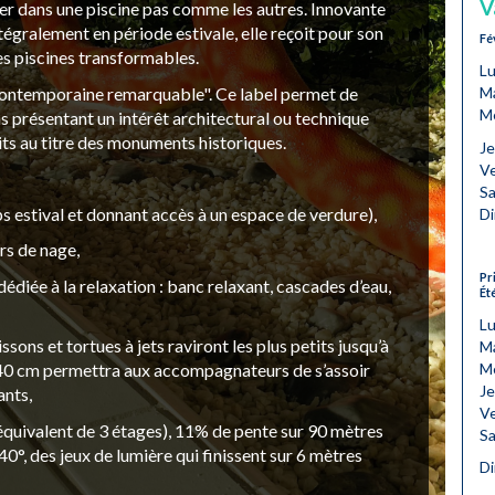
V
ner dans une piscine pas comme les autres. Innovante
tégralement en période estivale, elle reçoit pour son
Fé
es piscines transformables.
Lu
e contemporaine remarquable". Ce label permet de
M
Me
s présentant un intérêt architectural ou technique
its au titre des monuments historiques.
Je
Ve
Sa
 estival et donnant accès à un espace de verdure),
Di
rs de nage,
Pr
diée à la relaxation : banc relaxant, cascades d’eau,
Ét
Lu
sons et tortues à jets raviront les plus petits jusqu’à
Ma
Me
 40 cm permettra aux accompagnateurs de s’assoir
Je
ants,
Ve
équivalent de 3 étages), 11% de pente sur 90 mètres
Sa
40°, des jeux de lumière qui finissent sur 6 mètres
Di