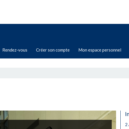
-
RAPPEL
-
La piscin
Rendez-vous
Créer son compte
Mon espace personnel
I
2