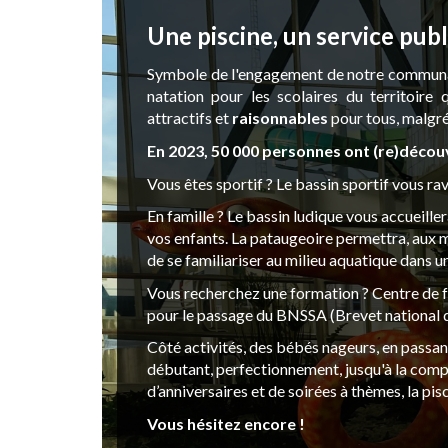
Une piscine, un service publ
Symbole de l'engagement de notre communau
natation pour les scolaires du territoire q
attractifs et
raisonnables
pour tous, malgré
En 2023, 50 000 personnes ont (re)découv
Vous êtes sportif ? Le bassin sportif vous rav
En famille ? Le bassin ludique vous accueill
vos enfants. La pataugeoire permettra, aux mo
de se familiariser au milieu aquatique dans 
Vous recherchez une formation ? Centre de
pour le passage du BNSSA (Brevet national d
Côté activités, des bébés nageurs, en passant
débutant, perfectionnement, jusqu'à la compé
d’anniversaires et de soirées à thèmes, la pis
Vous hésitez encore !