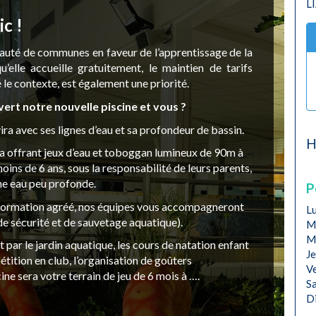
L
ic !
té de communes en faveur de l’apprentissage de la
u’elle accueille gratuitement, le maintien de tarifs
 le contexte, est également une priorité.
ert notre nouvelle piscine et vous ?
ira avec ses lignes d’eau et sa profondeur de bassin.
H
era offrant jeux d’eau et toboggan lumineux de 90m à
ins de 6 ans, sous la responsabilité de leurs parents,
une eau peu profonde.
P
 formation agréé, nos équipes vous accompagneront
Lu
e sécurité et de sauvetage aquatique).
Ma
Me
 par le jardin aquatique, les cours de natation enfant
Je
tition en club, l’organisation de goûters
Ve
cine sera votre terrain de jeu de 6 mois à ….
Sa
D