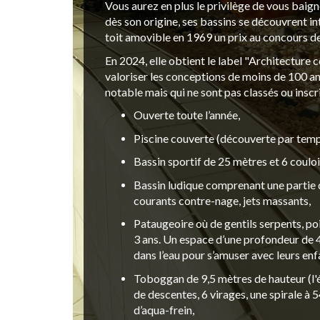
Vous aurez en plus le privilège de vous baig
dès son origine, ses bassins se découvrent in
toit amovible en 1969 un prix au concours d
En 2024, elle obtient le label "Architectur
valoriser les conceptions de moins de 100 an
notable mais qui ne sont pas classés ou inscr
Ouverte toute l’année,
Piscine couverte (découverte par temps
Bassin sportif de 25 mètres et 6 couloi
Bassin ludique comprenant une partie dé
courants contre-nage, jets massants,
Pataugeoire où de gentils serpents, pois
3 ans. Un espace d’une profondeur de
dans l’eau pour s’amuser avec leurs enf
Toboggan de 9,5 mètres de hauteur (l'
de descentes, 6 virages, une spirale à 5
d’aqua-frein,